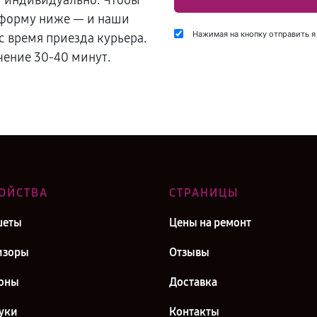
и индивидуально. Чтобы
 форму ниже — и наши
Нажимая на кнопку отправить я
с время приезда курьера.
чение 30-40 минут.
ОЙСТВА
СТРАНИЦЫ
шеты
Цены на ремонт
изоры
Отзывы
оны
Доставка
уки
Контакты