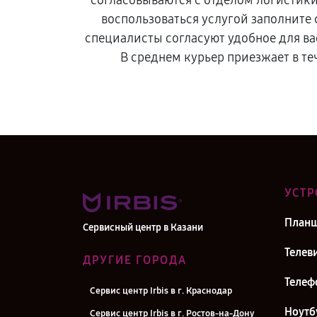
согласовываются с отделом логистик
воспользоваться услугой заполните
специалисты согласуют удобное для ва
В среднем курьер приезжает в те
УСТР
План
Сервисный центр в Казани
Телев
ДРУГИЕ ГОРОДА
Телеф
Сервис центр Irbis в г. Краснодар
Ноутб
Сервис центр Irbis в г. Ростов-на-Дону