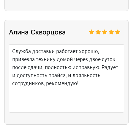
поврежденном нижнем шлейфе и сбое
аудиокодека. Ремонт занял чуть больше
времени, чем я рассчитывала, так как
ждали оригинальную запчасть, но зато
Алина Скворцова
сделали все качественно. Звук теперь
чистый, громкий, наушники определяются
моментально. Мне понравилось, что никто
Служба доставки работает хорошо,
не навязывал лишних услуг, все четко и по
привезла технику домой через двое суток
делу.
после сдачи, полностью исправную. Радует
и доступность прайса, и лояльность
сотрудников, рекомендую!