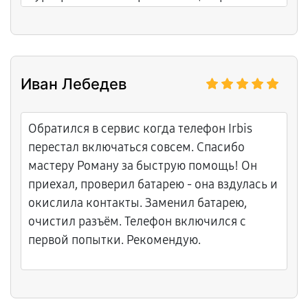
очень выручило: курьер приехал, забрал
ноутбук под расписку. Диагностика
показала проблему с цепью питания и
мультиконтроллером. Ремонт занял три
Иван Лебедев
дня. Когда мне его вернули, я сразу все
проверила — работает как часы. Теперь всё
работает идеально, честный и понятный
Обратился в сервис когда телефон Irbis
подход, приятно иметь дело с
перестал включаться совсем. Спасибо
профессионалами.
мастеру Роману за быструю помощь! Он
приехал, проверил батарею - она вздулась и
окислила контакты. Заменил батарею,
очистил разъём. Телефон включился с
первой попытки. Рекомендую.