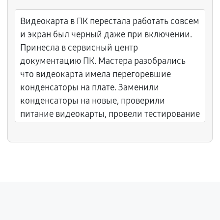
Видеокарта в ПК перестала работать совсем
и экран был черный даже при включении.
Принесла в сервисный центр
документацию ПК. Мастера разобрались
что видеокарта имела перегоревшие
конденсаторы на плате. Заменили
конденсаторы на новые, проверили
питание видеокарты, провели тестирование
видеовыхода. Видеокарта теперь работает
и выводит сигнал на монитор. Мастера
работали аккуратно с микроэлектроникой.
Результат отличный. Спасибо за
восстановление видеовыхода.