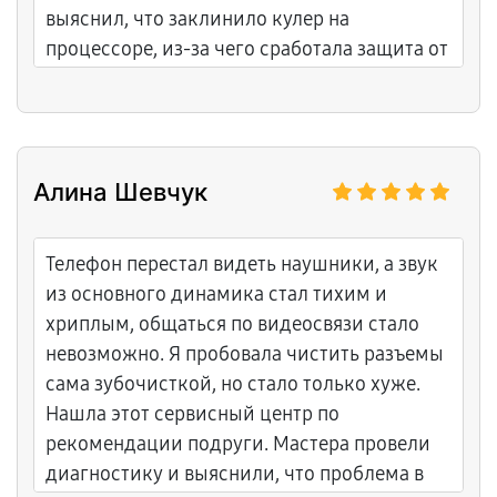
выяснил, что заклинило кулер на
процессоре, из-за чего сработала защита от
перегрева. Заменили вентилятор на новый,
более тихий, и поменяли термопасту.
Ремонт обошелся дешевле, чем я ожидала.
Понравилось, что мастер подробно
Алина Шевчук
рассказал, как следить за компьютером,
чтобы он не забивался пылью. Работает
теперь тихо и стабильно.
Телефон перестал видеть наушники, а звук
из основного динамика стал тихим и
хриплым, общаться по видеосвязи стало
невозможно. Я пробовала чистить разъемы
сама зубочисткой, но стало только хуже.
Нашла этот сервисный центр по
рекомендации подруги. Мастера провели
диагностику и выяснили, что проблема в