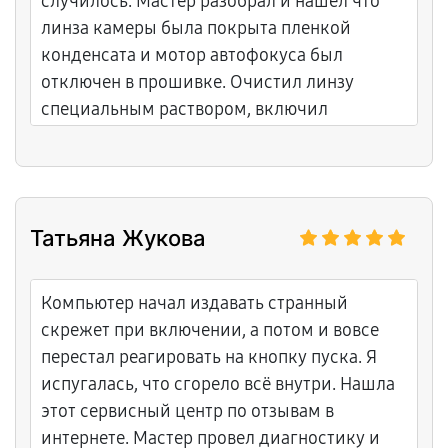
случилось. Мастер разобрал и нашел что
линза камеры была покрыта пленкой
конденсата и мотор автофокуса был
отключен в прошивке. Очистил линзу
специальным раствором, включил
автофокус в прошивке, переустановил
драйверы камеры, провел калибровку.
Камера теперь фокусируется быстро и
видео четкое. Уровень обслуживания на
Татьяна Жукова
высоком уровне. Курьер доставил
моноблок безопасно. Очень спокойное и
профессиональное обслуживание.
Компьютер начал издавать странный
Чувствуется опыт в оптике и
скрежет при включении, а потом и вовсе
видеопередаче.
перестал реагировать на кнопку пуска. Я
испугалась, что сгорело всё внутри. Нашла
этот сервисный центр по отзывам в
интернете. Мастер провел диагностику и