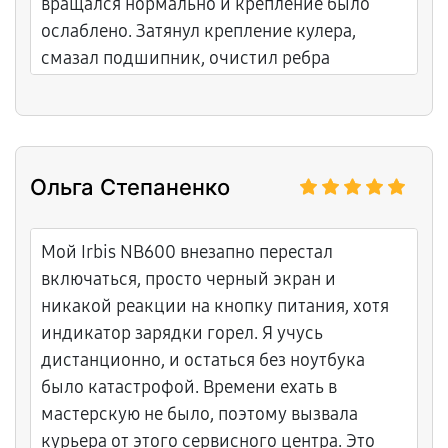
вращался нормально и крепление было
ослаблено. Затянул крепление кулера,
смазал подшипник, очистил ребра
охлаждения от пыли, переустановил
термопасту. ПК теперь работает холодным
и производительность нормальная.
Спасибо Дмитрию за то что спасил
Ольга Степаненко
процессор от перегрева.
Мой Irbis NB600 внезапно перестал
включаться, просто черный экран и
никакой реакции на кнопку питания, хотя
индикатор зарядки горел. Я учусь
дистанционно, и остаться без ноутбука
было катастрофой. Времени ехать в
мастерскую не было, поэтому вызвала
курьера от этого сервисного центра. Это