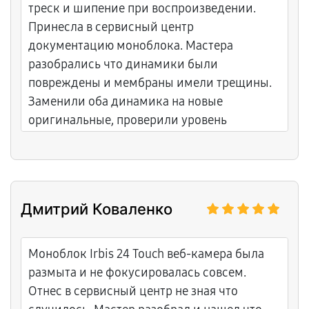
треск и шипение при воспроизведении.
Принесла в сервисный центр
документацию моноблока. Мастера
разобрались что динамики были
повреждены и мембраны имели трещины.
Заменили оба динамика на новые
оригинальные, проверили уровень
громкости, провели тестирование звука на
разных частотах. Звук теперь чистый и
громкий без искажений. Мастера работали
аккуратно с аудиосистемой. Результат
Дмитрий Коваленко
превосходит ожидания. Спасибо за
восстановление качества звука.
Моноблок Irbis 24 Touch веб-камера была
размыта и не фокусировалась совсем.
Отнес в сервисный центр не зная что